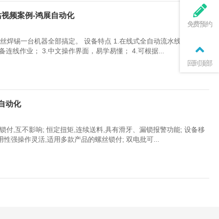
站视频案例-鸿展自动化
免费预约
丝焊锡一台机器全部搞定。 设备特点 1.在线式全自动流水线作业，减
连线作业； 3.中文操作界面，易学易懂； 4.可根据...
回到顶部
自动化
付,互不影响; 恒定扭矩,连续送料,具有滑牙、漏锁报警功能; 设备移
性强操作灵活,适用多款产品的螺丝锁付; 双电批可...