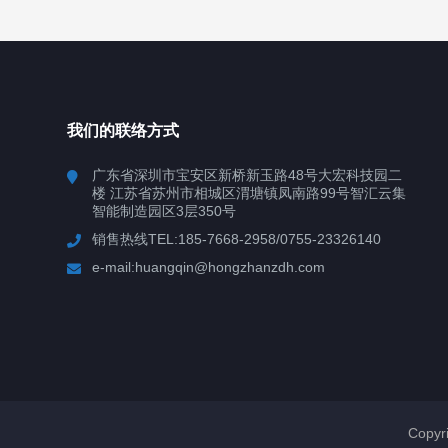
我们的联络方式
广东省深圳市宝安区新桥新玉路48号大宏科技园二
楼 江苏省苏州市相城区渭塘镇凤南路99号智汇云集
智能制造园区3层350号
销售热线TEL:185-7668-2958/0755-23326140
e-mail:huangqin@hongzhanzdh.com
Copy