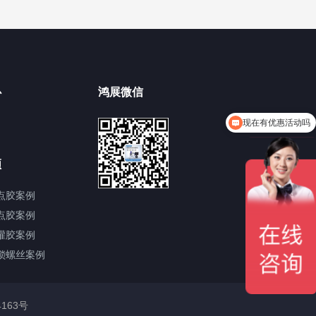
心
鸿展微信
现在有优惠活动吗
频
点胶案例
点胶案例
灌胶案例
锁螺丝案例
4163号