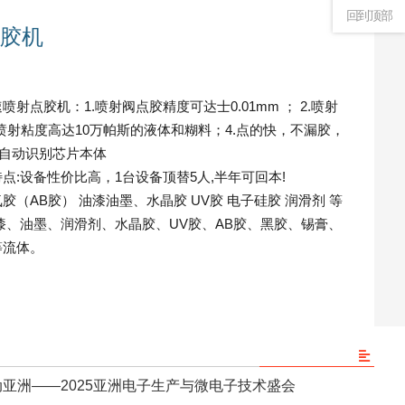
回到顶部
胶机
射点胶机：1.喷射阀点胶精度可达士0.01mm ； 2.喷射
处理喷射粘度高达10万帕斯的液体和糊料；4.点的快，不漏胶，
视觉自动识别芯片本体
:设备性价比高，1台设备顶替5人,半年可回本!
（AB胶） 油漆油墨、水晶胶 UV胶 电子硅胶 润滑剂 等
漆、油墨、润滑剂、水晶胶、UV胶、AB胶、黑胶、锡膏、
等流体。
亚洲——2025亚洲电子生产与微电子技术盛会