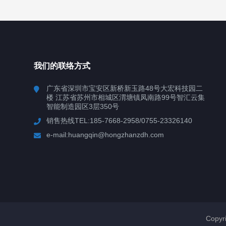
我们的联络方式
广东省深圳市宝安区新桥新玉路48号大宏科技园二
楼 江苏省苏州市相城区渭塘镇凤南路99号智汇云集
智能制造园区3层350号
销售热线TEL:185-7668-2958/0755-23326140
e-mail:huangqin@hongzhanzdh.com
Copy