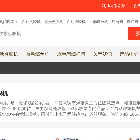
8
热门搜索：
自
热门搜索：
自动点胶机
视觉点胶机
自动灌胶机
自动螺丝机
压电阀、螺杆阀
觉点胶机
自动螺丝机
压电阀螺杆阀
关于我们
产品中心
锡机
焊锡机是一款多功能的机器，可任意调节焊接角度方位随意定点，精准控
全方位360度旋转，主要功能是焊接一些比较复杂的产品，全自动焊锡机主
少30%的锡线损耗，同时防止电子元件静电击坏的现象。咨询热线:185-76