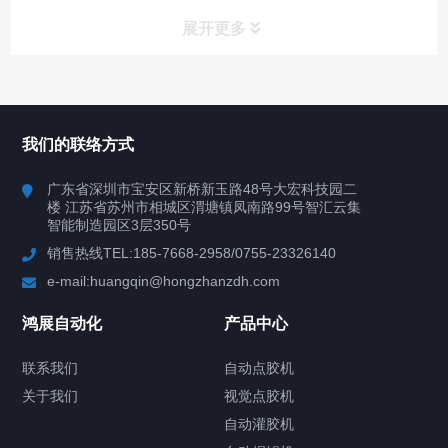
展开更多
所有分类
鸿展自动化
我们的联络方式
产品中心
广东省深圳市宝安区新桥新玉路48号大宏科技园二
楼 江苏省苏州市相城区渭塘镇凤南路99号智汇云集
案例视频
智能制造园区3层350号
销售热线TEL:185-7668-2958/0755-23326140
新闻中心
e-mail:huangqin@hongzhanzdh.com
联系我们
鸿展自动化
产品中心
联系我们
自动点胶机
关于我们
关于我们
视觉点胶机
自动灌胶机