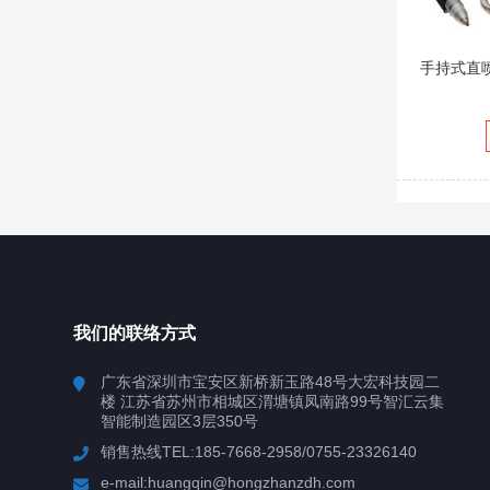
手持式直
我们的联络方式
广东省深圳市宝安区新桥新玉路48号大宏科技园二
楼 江苏省苏州市相城区渭塘镇凤南路99号智汇云集
智能制造园区3层350号
销售热线TEL:185-7668-2958/0755-23326140
e-mail:huangqin@hongzhanzdh.com