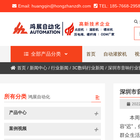
Email: huangqin@hongzhanzdh.com
TEL: 185-7668-295
全部产品分类
首页
自动灌胶机
视
首页
/
新闻中心
/
行业新闻
/
3C数码行业新闻
/
深圳市音响行业
深圳市
所有分类
鸿展自动化
2022
产品中心
本周
容“迟”
案例视频
群众生