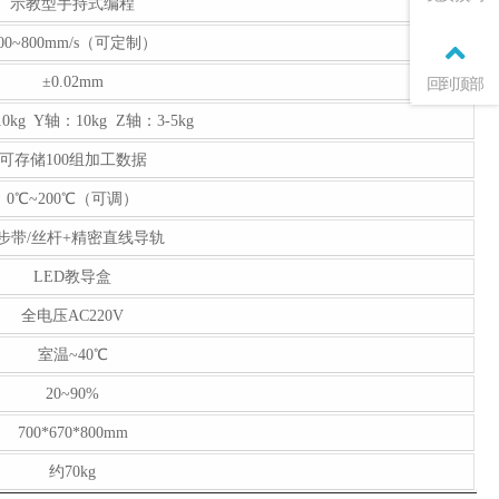
示教型手持式编程
00~800mm/s（可定制）
±0.02mm
回到顶部
0kg Y轴：10kg Z轴：3-5kg
可存储100组加工数据
0℃~200℃（可调）
步带/丝杆+精密直线导轨
LED教导盒
全电压AC220V
室温~40℃
20~90%
700*670*800mm
约70kg