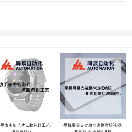
手表主板芯片点胶包封工艺-
手机屏幕支架超窄边框喷胶视频-
鸿展自动化
柜式视觉捉边喷胶机