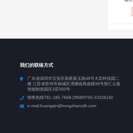
我们的联络方式
广东省深圳市宝安区新桥新玉路48号大宏科技园二
楼 江苏省苏州市相城区渭塘镇凤南路99号智汇云集
智能制造园区3层350号
销售热线TEL:185-7668-2958/0755-23326140
e-mail:huangqin@hongzhanzdh.com