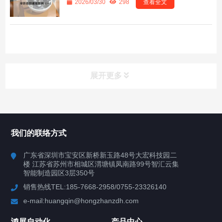
2026/03/30
298
查看全文
展开更多
所有分类
鸿展自动化
我们的联络方式
产品中心
广东省深圳市宝安区新桥新玉路48号大宏科技园二
楼 江苏省苏州市相城区渭塘镇凤南路99号智汇云集
案例视频
智能制造园区3层350号
销售热线TEL:185-7668-2958/0755-23326140
新闻中心
e-mail:huangqin@hongzhanzdh.com
联系我们
鸿展自动化
产品中心