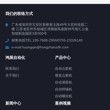
所有分类
鸿展自动化
我们的联络方式
产品中心
广东省深圳市宝安区新桥新玉路48号大宏科技园二
楼 江苏省苏州市相城区渭塘镇凤南路99号智汇云集
案例视频
智能制造园区3层350号
销售热线TEL:185-7668-2958/0755-23326140
新闻中心
e-mail:huangqin@hongzhanzdh.com
联系我们
鸿展自动化
产品中心
联系我们
自动点胶机
关于我们
关于我们
视觉点胶机
自动灌胶机
自动焊锡机
自动螺丝机
联系我们
CONTACT US
新闻中心
案例视频