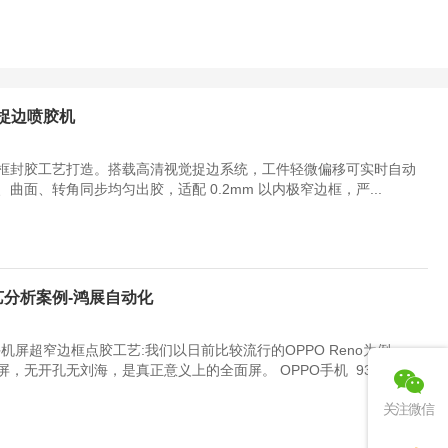
捉边喷胶机
框封胶工艺打造。搭载高清视觉捉边系统，工件轻微偏移可实时自动
面、转角同步均匀出胶，适配 0.2mm 以内极窄边框，严...
艺分析案例-鸿展自动化
机屏超窄边框点胶工艺:我们以日前比较流行的OPPO Reno为例
景屏，无开孔无刘海，是真正意义上的全面屏。 OPPO手机 93.1%的
关注微信