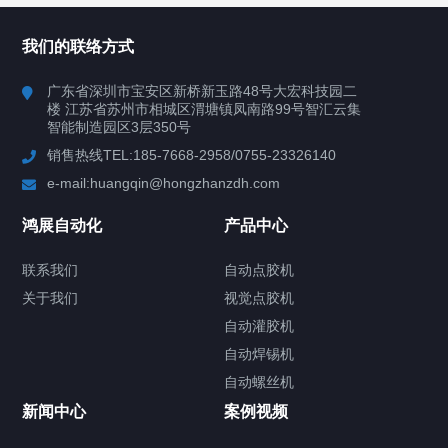
所有分类
鸿展自动化
我们的联络方式
产品中心
广东省深圳市宝安区新桥新玉路48号大宏科技园二
楼 江苏省苏州市相城区渭塘镇凤南路99号智汇云集
案例视频
智能制造园区3层350号
销售热线TEL:185-7668-2958/0755-23326140
新闻中心
e-mail:huangqin@hongzhanzdh.com
联系我们
鸿展自动化
产品中心
联系我们
自动点胶机
关于我们
关于我们
视觉点胶机
自动灌胶机
自动焊锡机
自动螺丝机
联系我们
CONTACT US
新闻中心
案例视频