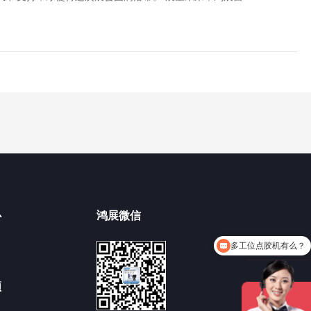
心
鸿展微信
多工位点胶机有么？
频