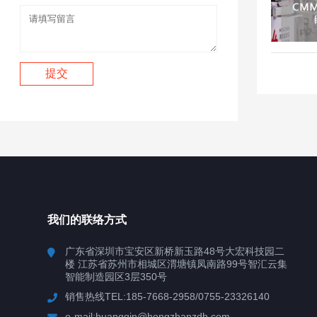
我们的联络方式
广东省深圳市宝安区新桥新玉路48号大宏科技园二
楼 江苏省苏州市相城区渭塘镇凤南路99号智汇云集
智能制造园区3层350号
销售热线TEL:185-7668-2958/0755-23326140
e-mail:huangqin@hongzhanzdh.com