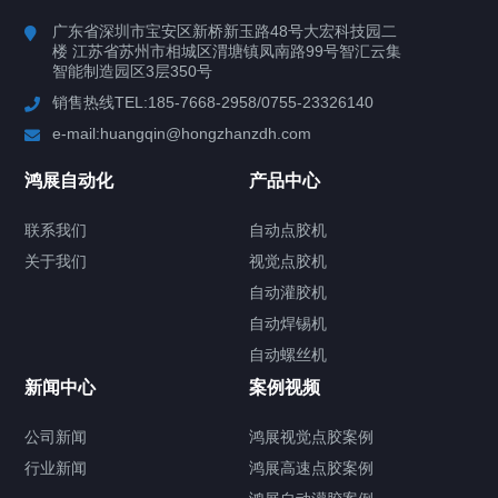
产品中心
广东省深圳市宝安区新桥新玉路48号大宏科技园二
楼 江苏省苏州市相城区渭塘镇凤南路99号智汇云集
案例视频
智能制造园区3层350号
销售热线TEL:185-7668-2958/0755-23326140
新闻中心
e-mail:huangqin@hongzhanzdh.com
联系我们
鸿展自动化
产品中心
联系我们
自动点胶机
关于我们
关于我们
视觉点胶机
自动灌胶机
自动焊锡机
自动螺丝机
联系我们
CONTACT US
新闻中心
案例视频
公司新闻
鸿展视觉点胶案例
行业新闻
鸿展高速点胶案例