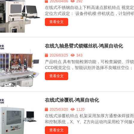
2026/04/06
292
在线式不锈钢自动上下料高速点胶机特点 视觉
定位方式设定： 设备停机模:停机状态，计划停机/
查看全文
在线九轴悬臂式锁螺丝机-鸿展自动化
2026/03/25
343
产品特点 具有智能检测功能，可检查漏锁、浮
CCD视觉定位，智能识别并选择不良螺丝空位； 
查看全文
在线式涂覆机-鸿展自动化
2025/03/20
1120
在线式涂覆机特点 机架采用加厚方通整体焊接
和控制系统，X、Y、Z方向运动均采用松下伺服+
查看全文