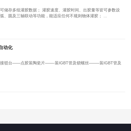
懂可储存多组灌胶数据； 灌胶速度、灌胶时间、出胶量等皆可参数设
弧、圆及三轴联动等功能，能适应任何不规则物体灌胶； ...
自动化
驳台——点胶装陶瓷片——-装IGBT管及锁螺丝——–装IGBT管及