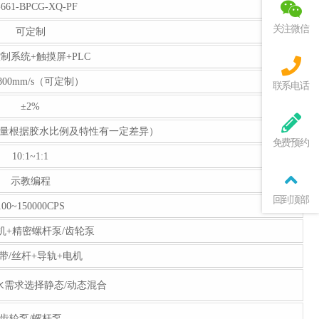
661-BPCG-XQ-PF
关注微信
可定制
制系统+触摸屏+PLC
~800mm/s（可定制）
联系电话
±2%
调（出胶量根据胶水比例及特性有一定差异）
免费预约
10:1~1:1
示教编程
回到顶部
100~150000CPS
机+精密螺杆泵/齿轮泵
带/丝杆+导轨+电机
水需求选择静态/动态混合
齿轮泵/螺杆泵