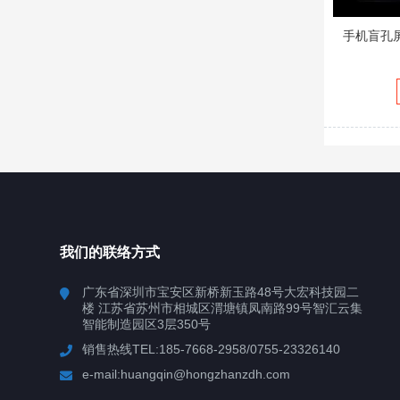
手机盲孔
我们的联络方式
广东省深圳市宝安区新桥新玉路48号大宏科技园二
楼 江苏省苏州市相城区渭塘镇凤南路99号智汇云集
智能制造园区3层350号
销售热线TEL:185-7668-2958/0755-23326140
e-mail:huangqin@hongzhanzdh.com