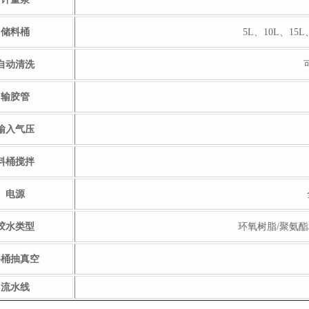
储料桶
5L、10L、15L
自动清洗
输胶管
输入气压
料桶搅拌
电源
胶水类型
环氧树脂/聚氨酯
料桶抽真空
流水线