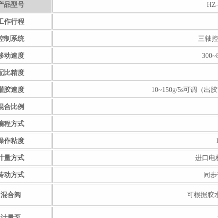
产品型号
HZ-
工作行程
控制系统
三轴控
移动速度
300
配比精度
灌胶速度
10~150g/5s可
混合比例
编程方式
操作粘度
计量方式
进口电
传动方式
同步
混合阀
可根据胶
计量泵