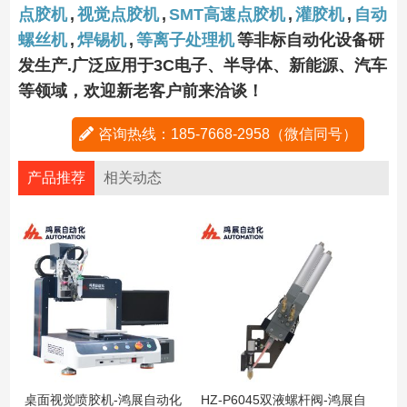
点胶机
,
视觉点胶机
,
SMT高速点胶机
,
灌胶机
,
自动
螺丝机
,
焊锡机
,
等离子处理机
等非标自动化设备研
发生产.广泛应用于3C电子、半导体、新能源、汽车
等领域，欢迎新老客户前来洽谈！
咨询热线：185-7668-2958（微信同号）
产品推荐
相关动态
桌面视觉喷胶机-鸿展自动化
HZ-P6045双液螺杆阀-鸿展自