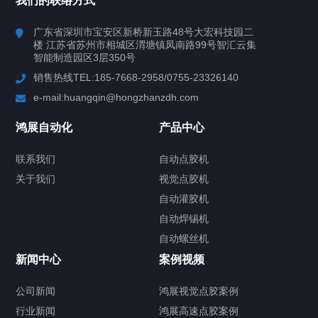
我们的联络方式
产品中心
广东省深圳市宝安区新桥新玉路48号大宏科技园二
楼 江苏省苏州市相城区渭塘镇凤南路99号智汇云集
案例视频
智能制造园区3层350号
销售热线TEL:185-7668-2958/0755-23326140
新闻中心
e-mail:huangqin@hongzhanzdh.com
联系我们
鸿展自动化
产品中心
联系我们
自动点胶机
关于我们
关于我们
视觉点胶机
自动灌胶机
自动焊锡机
自动螺丝机
联系我们
CONTACT US
新闻中心
案例视频
公司新闻
鸿展视觉点胶案例
行业新闻
鸿展高速点胶案例