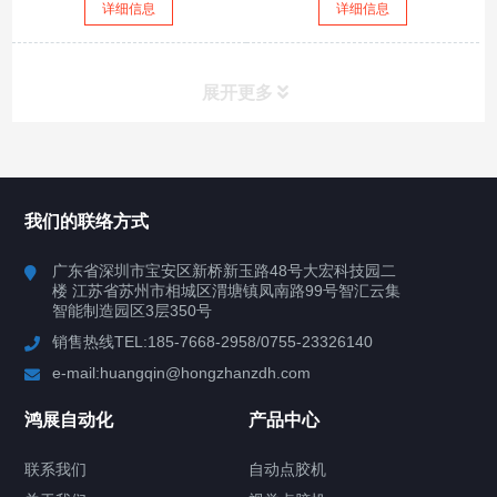
详细信息
详细信息
展开更多
所有分类
鸿展自动化
我们的联络方式
产品中心
广东省深圳市宝安区新桥新玉路48号大宏科技园二
楼 江苏省苏州市相城区渭塘镇凤南路99号智汇云集
案例视频
智能制造园区3层350号
销售热线TEL:185-7668-2958/0755-23326140
新闻中心
e-mail:huangqin@hongzhanzdh.com
联系我们
鸿展自动化
产品中心
联系我们
自动点胶机
关于我们