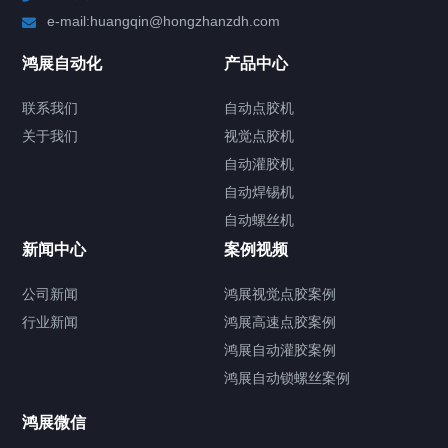
新闻中心
e-mail:huangqin@hongzhanzdh.com
联系我们
鸿展自动化
产品中心
联系我们
自动点胶机
关于我们
关于我们
视觉点胶机
自动灌胶机
自动焊锡机
自动螺丝机
联系我们
CONTACT US
新闻中心
案例视频
公司新闻
鸿展视觉点胶案例
行业新闻
鸿展高速点胶案例
鸿展自动灌胶案例
鸿展自动锁螺丝案例
鸿展微信