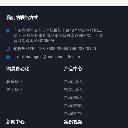
所有分类
鸿展自动化
我们的联络方式
产品中心
广东省深圳市宝安区新桥新玉路48号大宏科技园二
楼 江苏省苏州市相城区渭塘镇凤南路99号智汇云集
案例视频
智能制造园区3层350号
销售热线TEL:185-7668-2958/0755-23326140
新闻中心
e-mail:huangqin@hongzhanzdh.com
联系我们
鸿展自动化
产品中心
联系我们
自动点胶机
关于我们
关于我们
视觉点胶机
自动灌胶机
自动焊锡机
自动螺丝机
联系我们
CONTACT US
新闻中心
案例视频