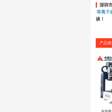
深圳
等离子
谈！
产品推
桌面视