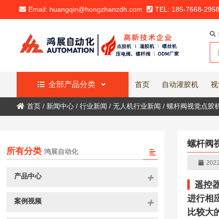
Email: huangqin@hongzhanzdh.com
TEL: 185-7668-295
全部产品分类
首页
自动灌胶机
视
首页
/
新闻中心
/
行业新闻
/
无人机行业新闻
/
螺杆阀视觉点胶
螺杆阀
所有分类
鸿展自动化
2022
产品中心
遥控
进行相
案例视频
比较大