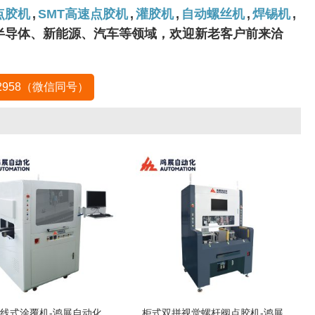
点胶机
,
SMT高速点胶机
,
灌胶机
,
自动螺丝机
,
焊锡机
,
、半导体、新能源、汽车等领域，欢迎新老客户前来洽
-2958（微信同号）
线式涂覆机-鸿展自动化
柜式双拼视觉螺杆阀点胶机-鸿展