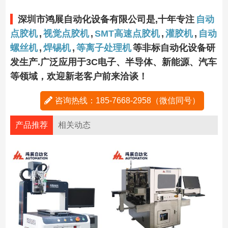
深圳市鸿展自动化设备有限公司是,十年专注
自动
点胶机
,
视觉点胶机
,
SMT高速点胶机
,
灌胶机
,
自动
螺丝机
,
焊锡机
,
等离子处理机
等非标自动化设备研
发生产.广泛应用于3C电子、半导体、新能源、汽车
等领域，欢迎新老客户前来洽谈！
咨询热线：185-7668-2958（微信同号）
产品推荐
相关动态