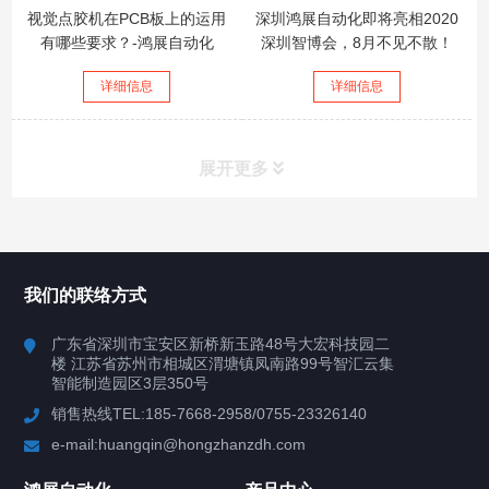
视觉点胶机在PCB板上的运用
深圳鸿展自动化即将亮相2020
有哪些要求？-鸿展自动化
深圳智博会，8月不见不散！
详细信息
详细信息
展开更多
所有分类
鸿展自动化
我们的联络方式
产品中心
广东省深圳市宝安区新桥新玉路48号大宏科技园二
楼 江苏省苏州市相城区渭塘镇凤南路99号智汇云集
案例视频
智能制造园区3层350号
销售热线TEL:185-7668-2958/0755-23326140
新闻中心
e-mail:huangqin@hongzhanzdh.com
联系我们