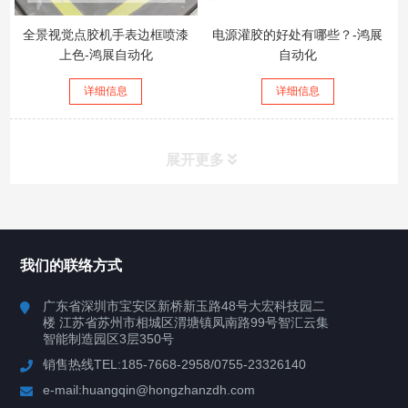
全景视觉点胶机手表边框喷漆
电源灌胶的好处有哪些？-鸿展
上色-鸿展自动化
自动化
详细信息
详细信息
展开更多
所有分类
鸿展自动化
我们的联络方式
产品中心
广东省深圳市宝安区新桥新玉路48号大宏科技园二
楼 江苏省苏州市相城区渭塘镇凤南路99号智汇云集
案例视频
智能制造园区3层350号
销售热线TEL:185-7668-2958/0755-23326140
新闻中心
e-mail:huangqin@hongzhanzdh.com