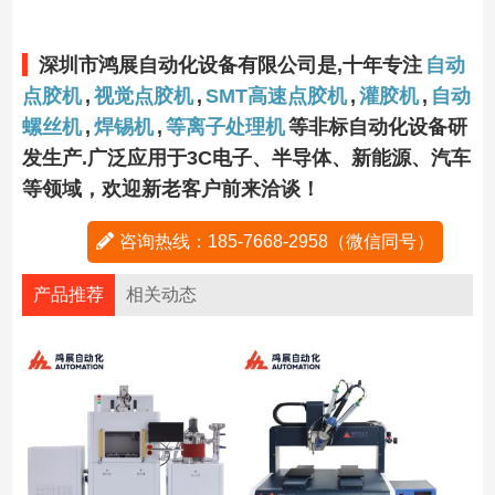
深圳市鸿展自动化设备有限公司是,十年专注
自动
点胶机
,
视觉点胶机
,
SMT高速点胶机
,
灌胶机
,
自动
螺丝机
,
焊锡机
,
等离子处理机
等非标自动化设备研
发生产.广泛应用于3C电子、半导体、新能源、汽车
等领域，欢迎新老客户前来洽谈！
咨询热线：185-7668-2958（微信同号）
产品推荐
相关动态