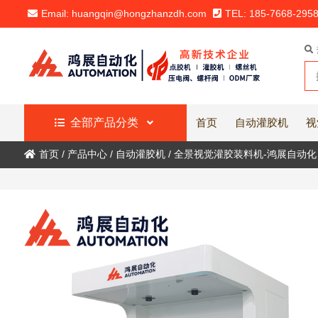
Email: huangqin@hongzhanzdh.com
TEL: 185-7668-295
全部产品分类
首页
自动灌胶机
视
首页
/
产品中心
/
自动灌胶机
/
全景视觉灌胶装料机-鸿展自动化