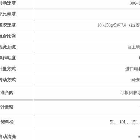
移动速度
300
配比精度
灌胶速度
10~150g/5s可
混合比例
视觉系统
自主
操作粘度
计量方式
进口电
传动方式
同步
混合阀
可根据胶
计量泵
储料桶
5L、10L、15L
自动清洗