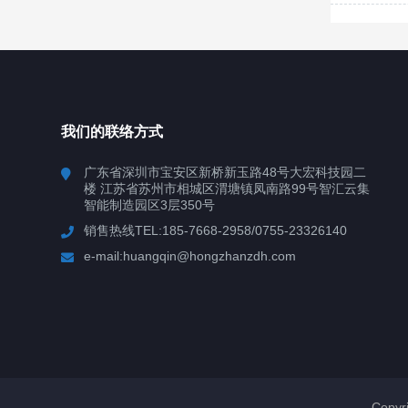
我们的联络方式
广东省深圳市宝安区新桥新玉路48号大宏科技园二
楼 江苏省苏州市相城区渭塘镇凤南路99号智汇云集
智能制造园区3层350号
销售热线TEL:185-7668-2958/0755-23326140
e-mail:huangqin@hongzhanzdh.com
Copy