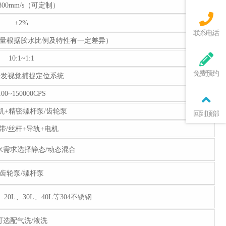
~800mm/s（可定制）
±2%
联系电话
调（出胶量根据胶水比例及特性有一定差异）
10:1~1:1
免费预约
研发视觉捕捉定位系统
100~150000CPS
机+精密螺杆泵/齿轮泵
回到顶部
带/丝杆+导轨+电机
水需求选择静态/动态混合
齿轮泵/螺杆泵
、20L、30L、40L等304不锈钢
可选配气洗/液洗