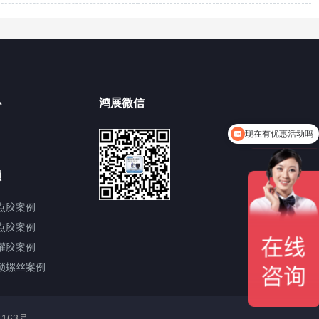
心
鸿展微信
现在有优惠活动吗
多工位点胶机有么？
频
点胶案例
点胶案例
灌胶案例
锁螺丝案例
4163号