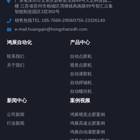
广东省深圳市宝安区新桥新玉路48号大宏科技园二
楼 江苏省苏州市相城区渭塘镇凤南路99号智汇云集
案例视频
智能制造园区3层350号
销售热线TEL:185-7668-2958/0755-23326140
新闻中心
e-mail:huangqin@hongzhanzdh.com
联系我们
鸿展自动化
产品中心
联系我们
自动点胶机
关于我们
关于我们
视觉点胶机
自动灌胶机
自动焊锡机
自动螺丝机
联系我们
CONTACT US
新闻中心
案例视频
公司新闻
鸿展视觉点胶案例
行业新闻
鸿展高速点胶案例
鸿展自动灌胶案例