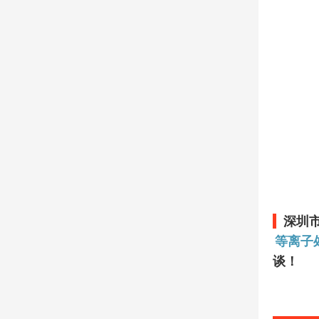
深圳
等离子
谈！