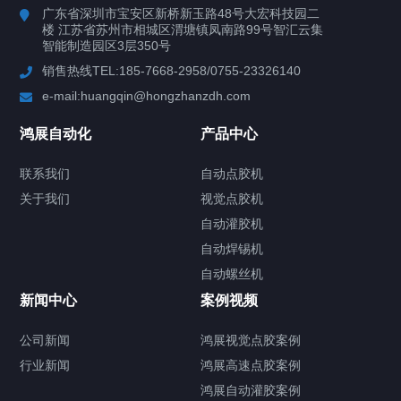
广东省深圳市宝安区新桥新玉路48号大宏科技园二
楼 江苏省苏州市相城区渭塘镇凤南路99号智汇云集
案例视频
智能制造园区3层350号
销售热线TEL:185-7668-2958/0755-23326140
新闻中心
e-mail:huangqin@hongzhanzdh.com
联系我们
鸿展自动化
产品中心
联系我们
自动点胶机
关于我们
关于我们
视觉点胶机
自动灌胶机
自动焊锡机
自动螺丝机
联系我们
CONTACT US
新闻中心
案例视频
公司新闻
鸿展视觉点胶案例
行业新闻
鸿展高速点胶案例
鸿展自动灌胶案例