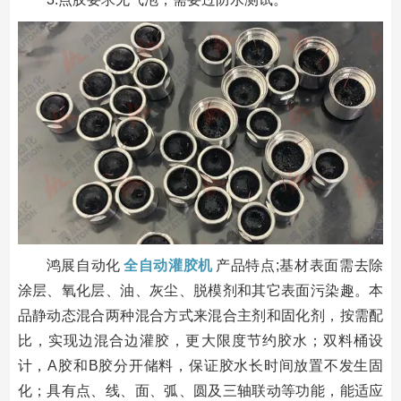
鸿展自动化
全自动灌胶机
产品特点;基材表面需去除
涂层、氧化层、油、灰尘、脱模剂和其它表面污染趣。本
品静动态混合两种混合方式来混合主剂和固化剂，按需配
比，实现边混合边灌胶，更大限度节约胶水；双料桶设
计，A胶和B胶分开储料，保证胶水长时间放置不发生固
化；具有点、线、面、弧、圆及三轴联动等功能，能适应