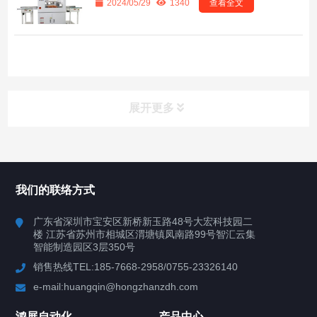
2024/05/29
1340
查看全文
展开更多
所有分类
鸿展自动化
我们的联络方式
产品中心
广东省深圳市宝安区新桥新玉路48号大宏科技园二
楼 江苏省苏州市相城区渭塘镇凤南路99号智汇云集
案例视频
智能制造园区3层350号
销售热线TEL:185-7668-2958/0755-23326140
新闻中心
e-mail:huangqin@hongzhanzdh.com
联系我们
鸿展自动化
产品中心