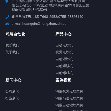
广东省深圳市宝安区新桥新玉路48号大宏科技园二
楼 江苏省苏州市相城区渭塘镇凤南路99号智汇云集
案例视频
智能制造园区3层350号
销售热线TEL:185-7668-2958/0755-23326140
新闻中心
e-mail:huangqin@hongzhanzdh.com
联系我们
鸿展自动化
产品中心
联系我们
自动点胶机
关于我们
关于我们
视觉点胶机
自动灌胶机
自动焊锡机
自动螺丝机
联系我们
CONTACT US
新闻中心
案例视频
公司新闻
鸿展视觉点胶案例
行业新闻
鸿展高速点胶案例
鸿展自动灌胶案例