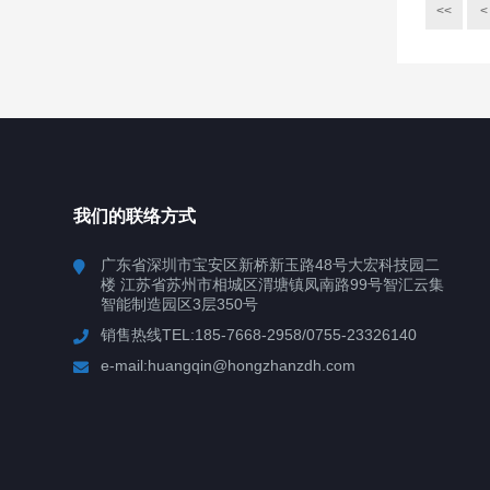
<<
<
我们的联络方式
广东省深圳市宝安区新桥新玉路48号大宏科技园二
楼 江苏省苏州市相城区渭塘镇凤南路99号智汇云集
智能制造园区3层350号
销售热线TEL:185-7668-2958/0755-23326140
e-mail:huangqin@hongzhanzdh.com