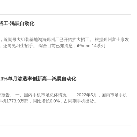
量招工-鸿展自动化
初量产，近期最大组装基地鸿海郑州厂已开始扩大招工。 根据郑州富士康发
见习生招手。 综合目前已知消息，iPhone 14系列...
85.3%单月渗透率创新高—鸿展自动化
报告。 一、国内手机市场总体情况 2022年5月，国内市场手机
机1773.9万部，同比增长6.0%，占同期手机出货...