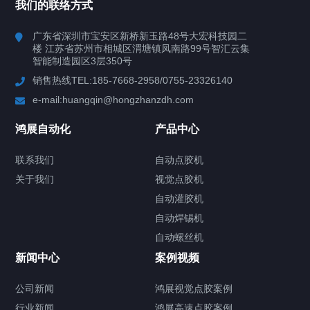
我们的联络方式
产品中心
广东省深圳市宝安区新桥新玉路48号大宏科技园二
楼 江苏省苏州市相城区渭塘镇凤南路99号智汇云集
案例视频
智能制造园区3层350号
销售热线TEL:185-7668-2958/0755-23326140
新闻中心
e-mail:huangqin@hongzhanzdh.com
联系我们
鸿展自动化
产品中心
联系我们
自动点胶机
关于我们
关于我们
视觉点胶机
自动灌胶机
自动焊锡机
自动螺丝机
联系我们
CONTACT US
新闻中心
案例视频
公司新闻
鸿展视觉点胶案例
行业新闻
鸿展高速点胶案例