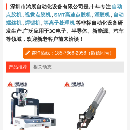
深圳市鸿展自动化设备有限公司是,十年专注
自动
点胶机
,
视觉点胶机
,
SMT高速点胶机
,
灌胶机
,
自动
螺丝机
,
焊锡机
,
等离子处理机
等非标自动化设备研
发生产.广泛应用于3C电子、半导体、新能源、汽车
等领域，欢迎新老客户前来洽谈！
咨询热线：185-7668-2958（微信同号）
产品推荐
相关动态