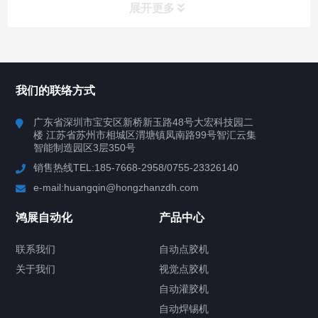
展开更多
所有分类
鸿展自动化
我们的联络方式
产品中心
广东省深圳市宝安区新桥新玉路48号大宏科技园二
楼 江苏省苏州市相城区渭塘镇凤南路99号智汇云集
案例视频
智能制造园区3层350号
销售热线TEL:185-7668-2958/0755-23326140
新闻中心
e-mail:huangqin@hongzhanzdh.com
联系我们
鸿展自动化
产品中心
联系我们
自动点胶机
关于我们
关于我们
视觉点胶机
自动灌胶机
自动焊锡机