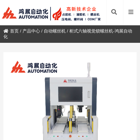
首页
/
产品中心
/
自动螺丝机
/
柜式六轴视觉锁螺丝机-鸿展自动
化