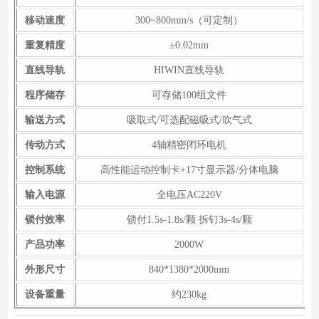
移动速度
300~800mm/s（可定制）
重复精度
±0.02mm
直线导轨
HIWIN直线导轨
程序储存
可存储100组文件
输送方式
吸取式/可选配磁吸式/吹气式
传动方式
4轴精密闭环电机
控制系统
高性能运动控制卡+17寸显示器/分体电脑
输入电源
全电压AC220V
锁付效率
锁付1.5s-1.8s/颗 拆钉3s-4s/颗
产品功率
2000W
外形尺寸
840*1380*2000mm
设备重量
约230kg