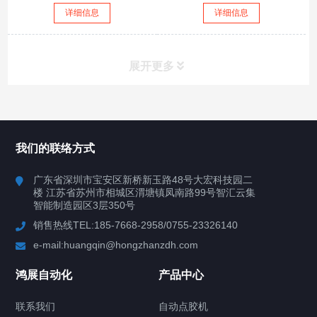
详细信息
详细信息
展开更多
所有分类
鸿展自动化
我们的联络方式
产品中心
广东省深圳市宝安区新桥新玉路48号大宏科技园二
楼 江苏省苏州市相城区渭塘镇凤南路99号智汇云集
案例视频
智能制造园区3层350号
销售热线TEL:185-7668-2958/0755-23326140
新闻中心
e-mail:huangqin@hongzhanzdh.com
联系我们
鸿展自动化
产品中心
联系我们
自动点胶机
关于我们