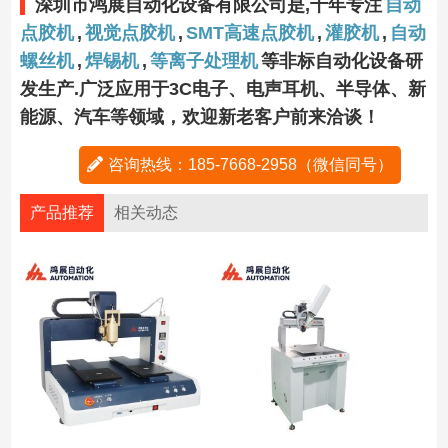
深圳市鸿展自动化设备有限公司是,十年专注
自动
点胶机
,
视觉点胶机
,
SMT高速点胶机
,
灌胶机
,
自动
螺丝机
,
焊锡机
,
等离子处理机
等非标自动化设备研
发生产.广泛应用于3C电子、电声耳机、半导体、新
能源、汽车等领域，欢迎新老客户前来洽谈！
咨询热线：185-7668-2958（微信同号）
产品推荐
相关动态