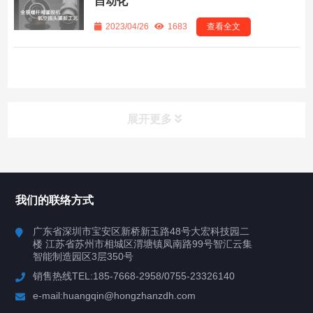
自动化
2023/04/26
1683
查看全文
展开更多
所有分类
鸿展自动化
我们的联络方式
产品中心
广东省深圳市宝安区新桥新玉路48号大宏科技园二
楼 江苏省苏州市相城区渭塘镇凤南路99号智汇云集
案例视频
智能制造园区3层350号
销售热线TEL:185-7668-2958/0755-23326140
新闻中心
e-mail:huangqin@hongzhanzdh.com