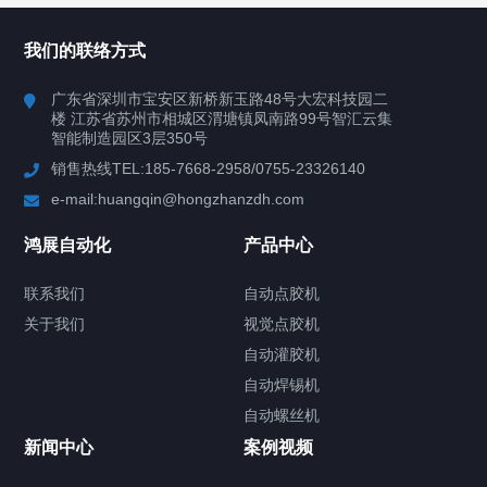
所有分类
鸿展自动化
我们的联络方式
产品中心
广东省深圳市宝安区新桥新玉路48号大宏科技园二
楼 江苏省苏州市相城区渭塘镇凤南路99号智汇云集
案例视频
智能制造园区3层350号
销售热线TEL:185-7668-2958/0755-23326140
新闻中心
e-mail:huangqin@hongzhanzdh.com
联系我们
鸿展自动化
产品中心
联系我们
自动点胶机
关于我们
关于我们
视觉点胶机
自动灌胶机
自动焊锡机
自动螺丝机
联系我们
CONTACT US
新闻中心
案例视频