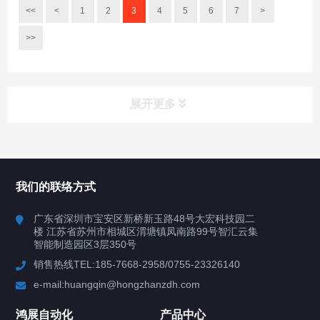
<<
<
1
2
3
4
5
6
7
>
>>
展开更多
所有分类
鸿展自动化
我们的联络方式
产品中心
广东省深圳市宝安区新桥新玉路48号大宏科技园二
楼 江苏省苏州市相城区渭塘镇凤南路99号智汇云集
案例视频
智能制造园区3层350号
销售热线TEL:185-7668-2958/0755-23326140
新闻中心
e-mail:huangqin@hongzhanzdh.com
联系我们
鸿展自动化
产品中心