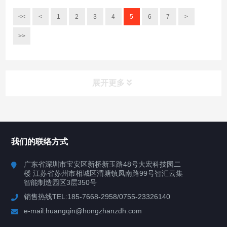
<<
<
1
2
3
4
5
6
7
>
>>
展开更多
所有分类
鸿展自动化
我们的联络方式
产品中心
广东省深圳市宝安区新桥新玉路48号大宏科技园二
楼 江苏省苏州市相城区渭塘镇凤南路99号智汇云集
案例视频
智能制造园区3层350号
销售热线TEL:185-7668-2958/0755-23326140
新闻中心
e-mail:huangqin@hongzhanzdh.com