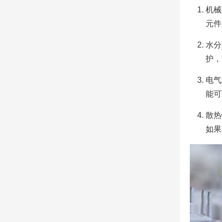
机械
元件
水分
护，
电气
能可
散热
如果