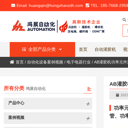
Email: huangqin@hongzhanzdh.com
TEL: 185-7668-295
全部产品分类
首页
自动灌胶机
视
首页
/
自动化设备案例视频
/
电子电器行业
/
AB灌胶机功率元件
AB灌
所有分类
鸿展自动化
2023
产品中心
功率
管、功
案例视频