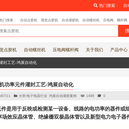
8
热门搜索：
自
热门搜索：
自动点胶机
视觉点胶机
自动灌胶机
自动螺丝机
压电阀、螺杆阀
觉点胶机
自动螺丝机
压电阀螺杆阀
关于我们
产品中心
灌封工艺-鸿展自动化
胶机功率元件灌封工艺-鸿展自动化
/07/11
分类:
电子电器行业
鸿展自动灌胶案例
1489
0
元件是用于反映或检测某一设备、线路的电功率的器件或组
率场效应晶体管、绝缘栅双极晶体管以及新型电力电子器件