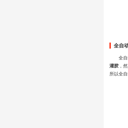
全自
全自
灌胶
，然
所以全自