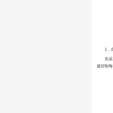
1，
先采
速控制每