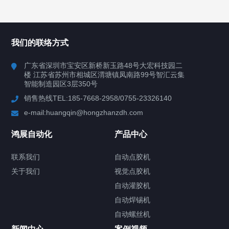
所有分类
鸿展自动化
我们的联络方式
产品中心
广东省深圳市宝安区新桥新玉路48号大宏科技园二
楼 江苏省苏州市相城区渭塘镇凤南路99号智汇云集
案例视频
智能制造园区3层350号
销售热线TEL:185-7668-2958/0755-23326140
新闻中心
e-mail:huangqin@hongzhanzdh.com
联系我们
鸿展自动化
产品中心
联系我们
自动点胶机
关于我们
关于我们
视觉点胶机
自动灌胶机
自动焊锡机
自动螺丝机
联系我们
CONTACT US