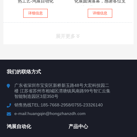
热工艺-鸿展自动化
化展圆满落幕，感谢各位支
持，我们下次再见！
详细信息
详细信息
展开更多
所有分类
鸿展自动化
我们的联络方式
产品中心
广东省深圳市宝安区新桥新玉路48号大宏科技园二
楼 江苏省苏州市相城区渭塘镇凤南路99号智汇云集
案例视频
智能制造园区3层350号
销售热线TEL:185-7668-2958/0755-23326140
新闻中心
e-mail:huangqin@hongzhanzdh.com
联系我们
鸿展自动化
产品中心