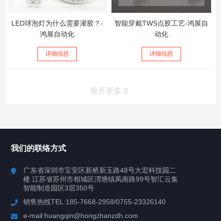
LED球泡灯为什么需要灌胶？-
智能穿戴TWS点胶工艺-鸿展自
鸿展自动化
动化
详细信息
详细信息
展开更多
所有分类
鸿展自动化
我们的联络方式
产品中心
广东省深圳市宝安区新桥新玉路48号大宏科技园二
楼 江苏省苏州市相城区渭塘镇凤南路99号智汇云集
案例视频
智能制造园区3层350号
销售热线TEL:185-7668-2958/0755-23326140
新闻中心
e-mail:huangqin@hongzhanzdh.com