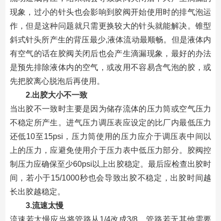
现象，过小的针头也会影响到胶阀开始使用时的排气泡运
作，但是这种问题就只需更换较大的针头就能解决。锥型
斜式针头所产生的背压最少,液体流动最顺畅。但是液体内
有空气的话在胶阀关闭后也会产生滴漏现象，最好的办法
是预先排除液体内的空气，或改用不容易含气泡的胶，或
先把胶离心脱泡后再使用。
2.出胶大小不一致
当出胶不一致时主要是因为储存流体的压力筒或空气压力
不稳定所产生。进气压力调压表应设定的比厂内最低压力
还低10至15psi，压力筒使用的压力应介于调压表中间以
上的压力，应避免使用介于压力表中低压力部分。胶阀控
制压力应确保至少60psi以上出胶稳定。最后应检查出胶时
间，若小于15/1000秒也会导致出胶不稳定，出胶时间越
长出胶越稳定。
3.流速太慢
流速若太慢应当将管路从1/4改成3/8。管路若无其他需要