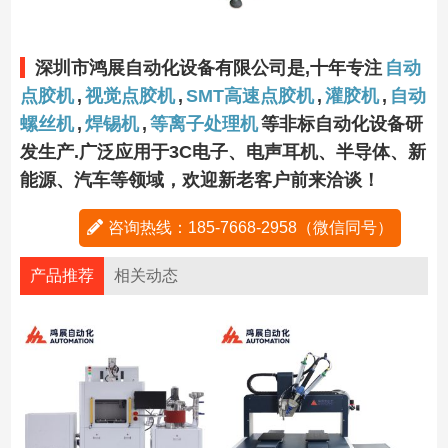
深圳市鸿展自动化设备有限公司是,十年专注
自动
点胶机
,
视觉点胶机
,
SMT高速点胶机
,
灌胶机
,
自动
螺丝机
,
焊锡机
,
等离子处理机
等非标自动化设备研
发生产.广泛应用于3C电子、电声耳机、半导体、新
能源、汽车等领域，欢迎新老客户前来洽谈！
咨询热线：185-7668-2958（微信同号）
产品推荐
相关动态