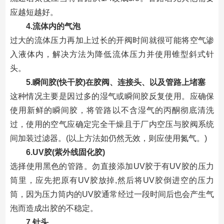
应越短越好。
4.流体内的气泡
过大的流体压力再加上过长的开阀时间就很可能将空气渗
入液体内，解决方法为降低流体压力并使用锥型斜式针
头。
5.瞬间胶(快干胶)在胶阀、连接头、以及管路上堵塞
这种情况主要是因过多的湿气或瞬间胶反复使用。应确保
使用新鲜的瞬间胶，将管路以不含湿气的丙酮彻底清洗
过，使用的空气应确定完全干燥且于厂内空压与胶阀系统
间加装过滤器。(以上方法如仍然无效，则应使用氮气。)
6.UV胶(紫外线固化胶)
选择使用黑色的管路。勿直接添加UV胶于有UV胶的压力
筒里，应先把原有UV胶放掉,然后将UV胶倒进空的压力
筒，因为压力筒内的UV胶通常经过一段时间后也会产生气
泡而造成出胶的不稳定。
7.针头