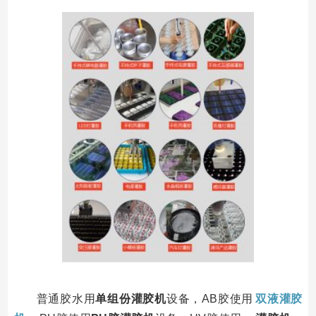
普通胶水用
单组份灌胶机
设备，AB胶使用
双液灌胶