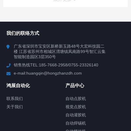
所有分类
鸿展自动化
我们的联络方式
产品中心
广东省深圳市宝安区新桥新玉路48号大宏科技园二
楼 江苏省苏州市相城区渭塘镇凤南路99号智汇云集
案例视频
智能制造园区3层350号
销售热线TEL:185-7668-2958/0755-23326140
新闻中心
e-mail:huangqin@hongzhanzdh.com
联系我们
鸿展自动化
产品中心
联系我们
自动点胶机
关于我们
关于我们
视觉点胶机
自动灌胶机
自动焊锡机