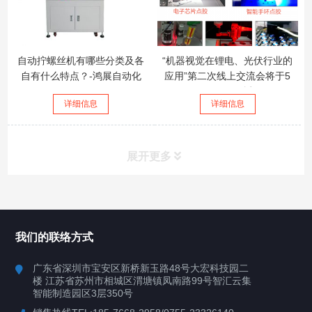
自动拧螺丝机有哪些分类及各
“机器视觉在锂电、光伏行业的
自有什么特点？-鸿展自动化
应用”第二次线上交流会将于5
月25日开播
详细信息
详细信息
展开更多
所有分类
鸿展自动化
我们的联络方式
产品中心
广东省深圳市宝安区新桥新玉路48号大宏科技园二
楼 江苏省苏州市相城区渭塘镇凤南路99号智汇云集
案例视频
智能制造园区3层350号